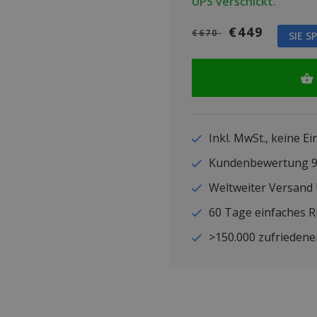
UPS verschickt.
€449
€670
SIE S
Inkl. MwSt., keine E
Kundenbewertung
Weltweiter Versand
60 Tage einfaches 
>150.000 zufriedene