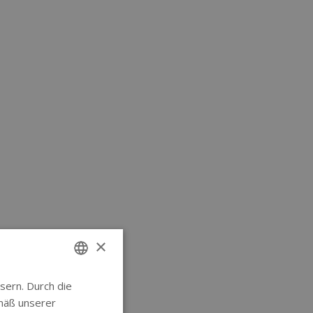
×
sern. Durch die
ENGLISH
mäß unserer
GERMAN