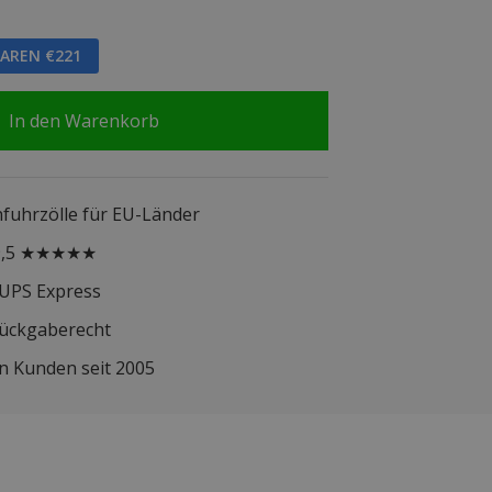
PAREN €221
In den Warenkorb
infuhrzölle für EU-Länder
 9,5 ★★★★★
 UPS Express
Rückgaberecht
n Kunden seit 2005