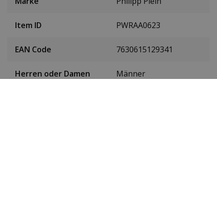
Marke
Philipp Plein
Item ID
PWRAA0623
EAN Code
7630615129341
Herren oder Damen
Männer
Material des
Rostfreier Stahl
Gehäuses
Farbe des Gehäuses
Roségold
Gehäusedurchmesser
42 mm
(ohne Krone)
Höhe des Gehäuses
11,8 mm
Gewicht
115 g