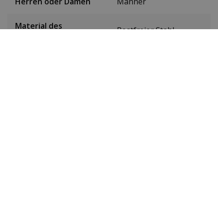
Herren oder Damen
Männer
Material des
Rostfreier Stahl
Gehäuses
Farbe des Gehäuses
Schwarz
Gehäusedurchmesser
44 mm
(ohne Krone)
Höhe des Gehäuses
10,3 mm
Gewicht
95 g
Farbe des Zifferblatts
Schwarz
Datum
Nein
Sekundenzeiger
Ja