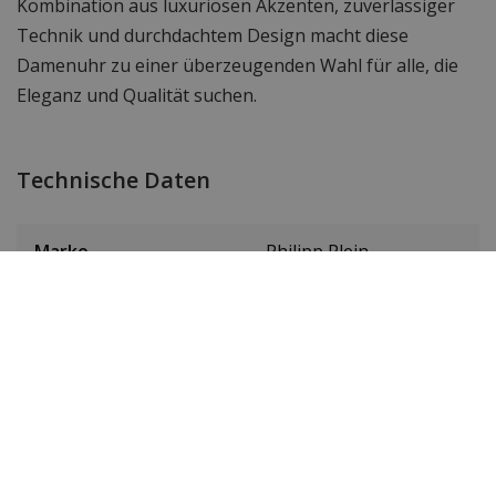
Kombination aus luxuriösen Akzenten, zuverlässiger
Technik und durchdachtem Design macht diese
Damenuhr zu einer überzeugenden Wahl für alle, die
Eleganz und Qualität suchen.
Technische Daten
Marke
Philipp Plein
Item ID
PW4FA0225
EAN Code
7630615179247
SKU
PW4FA0225
Herren oder Damen
Damen