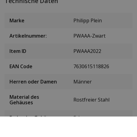
Technische Daten
Marke
Philipp Plein
Artikelnummer:
PWAAA-Zwart
Item ID
PWAAA2022
EAN Code
7630615118826
Herren oder Damen
Männer
Material des
Rostfreier Stahl
Gehäuses
Farbe des Gehäuses
Schwarz
Gehäusedurchmesser
44 mm