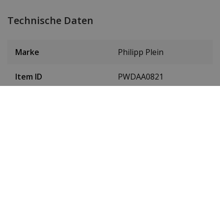
Technische Daten
Marke
Philipp Plein
Item ID
PWDAA0821
EAN Code
7630615106779
Herren oder Damen
Frauen
Material des
Rostfreier Stahl
Gehäuses
Farbe des Gehäuses
Roségold
Gehäusedurchmesser
36 mm
(ohne Krone)