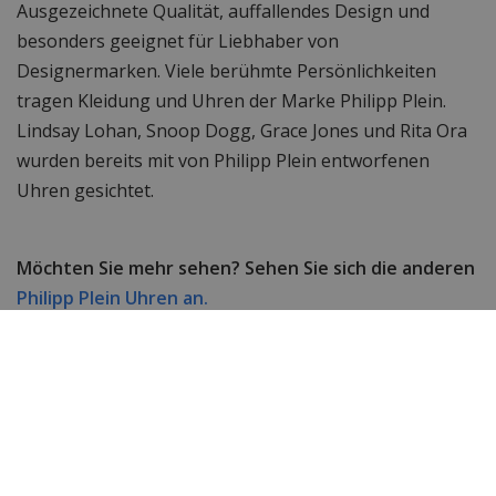
Ausgezeichnete Qualität, auffallendes Design und
besonders geeignet für Liebhaber von
Designermarken. Viele berühmte Persönlichkeiten
tragen Kleidung und Uhren der Marke Philipp Plein.
Lindsay Lohan, Snoop Dogg, Grace Jones und Rita Ora
wurden bereits mit von Philipp Plein entworfenen
Uhren gesichtet.
Möchten Sie mehr sehen? Sehen Sie sich die anderen
Philipp Plein Uhren an.
Suchen Sie immer noch nach etwas anderem? Dann
werfen Sie einen Blick auf das komplette
Uhrensortiment
von WatchXL!
Technische Daten