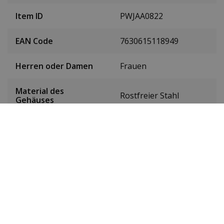
Item ID
PWJAA0822
EAN Code
7630615118949
Herren oder Damen
Frauen
Material des
Rostfreier Stahl
Gehäuses
Farbe des Gehäuses
Gold
Gehäusedurchmesser
38 mm
(ohne Krone)
Farbe des Zifferblatts
Gold
Datum
Ja