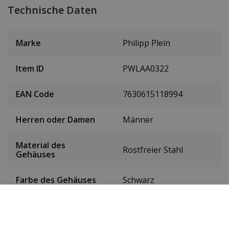
Technische Daten
Marke
Philipp Plein
Item ID
PWLAA0322
EAN Code
7630615118994
Herren oder Damen
Männer
Material des
Rostfreier Stahl
Gehäuses
Farbe des Gehäuses
Schwarz
Gehäusedurchmesser
40 mm
(ohne Krone)