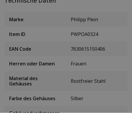
Technische Daten
Marke
Philipp Plein
Item ID
PWPOA0324
EAN Code
7630615150406
Herren oder Damen
Frauen
Material des
Rostfreier Stahl
Gehäuses
Farbe des Gehäuses
Silber
Gehäusedurchmesser
38 mm
(ohne Krone)