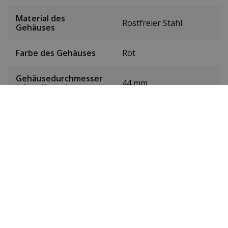
Material des
Rostfreier Stahl
Gehäuses
Farbe des Gehäuses
Rot
Gehäusedurchmesser
44 mm
(ohne Krone)
Höhe des Gehäuses
14 mm
Gewicht
88 g
Farbe des Zifferblatts
Schwarz
Datum
Nein
Sekundenzeiger
Ja