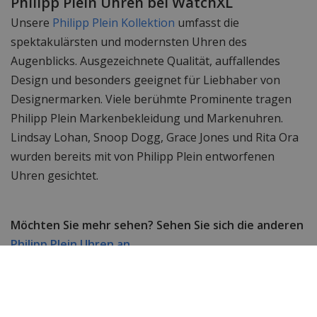
Philipp Plein Uhren bei WatchXL
Unsere
Philipp Plein Kollektion
umfasst die
spektakulärsten und modernsten Uhren des
Augenblicks. Ausgezeichnete Qualität, auffallendes
Design und besonders geeignet für Liebhaber von
Designermarken. Viele berühmte Prominente tragen
Philipp Plein Markenbekleidung und Markenuhren.
Lindsay Lohan, Snoop Dogg, Grace Jones und Rita Ora
wurden bereits mit von Philipp Plein entworfenen
Uhren gesichtet.
Möchten Sie mehr sehen? Sehen Sie sich die anderen
Philipp Plein Uhren an.
Suchen Sie immer noch nach etwas anderem? Dann
werfen Sie einen Blick auf das komplette
Uhrensortiment
von WatchXL!