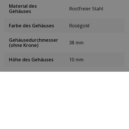
Material des
Rostfreier Stahl
Gehäuses
Farbe des Gehäuses
Roségold
Gehäusedurchmesser
38 mm
(ohne Krone)
Höhe des Gehäuses
10 mm
Gewicht
147g
Farbe des Zifferblatts
Schwarz
Datum
Ja
Sekundenzeiger
Ja