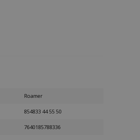
Roamer
854833 44 55 50
7640185788336