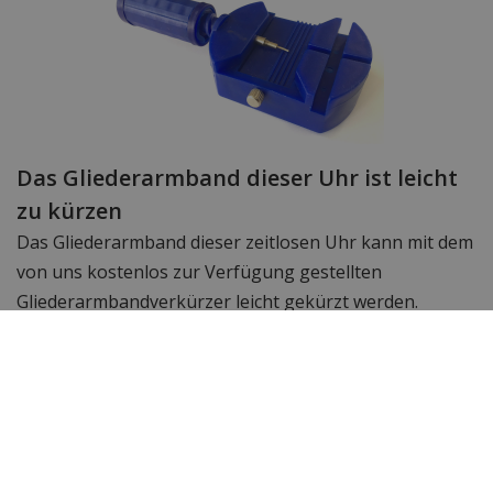
Das Gliederarmband dieser Uhr ist leicht
zu kürzen
Das Gliederarmband dieser zeitlosen Uhr kann mit dem
von uns kostenlos zur Verfügung gestellten
Gliederarmbandverkürzer leicht gekürzt werden.
Technische Daten
Marke
Swiss Alpine Military