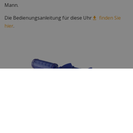
Mann.
Die Bedienungsanleitung für diese Uhr
finden Sie
hier
.
Das Gliederarmband dieser Uhr ist leicht
zu kürzen
Das Gliederarmband dieser zeitlosen Uhr kann mit dem