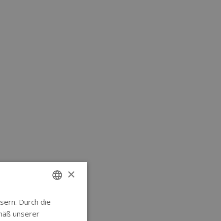
×
sern. Durch die
ENGLISH
mäß unserer
GERMAN