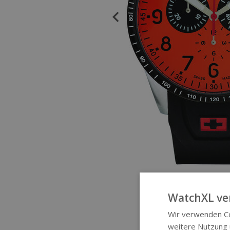
WatchXL ve
Wir verwenden Co
weitere Nutzung