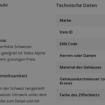
nuhr
Technische Daten
Marke
Item ID
ana:
EAN Code
 perfekte Schweizer
geeignet ist. Swiss Alpine
Herren oder Damen
sehr günstigen Preis.
Material des Gehäuses
ufmerksamkeit
Gehäusedurchmesser (
Krone)
n der Schweiz hergestellt
hweizer Uhrwerk unter dem
Farbe des Zifferblatts
iebe zum Detail und mit