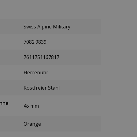
Swiss Alpine Military
7082.9839
7611751167817
Herrenuhr
Rostfreier Stahl
ohne
45 mm
Orange