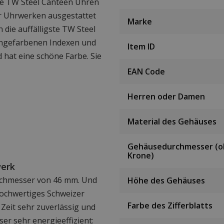
äre TW Steel Canteen Uhren
er Uhrwerken ausgestattet
Marke
 die auffälligste TW Steel
rangefarbenen Indexen und
Item ID
 hat eine schöne Farbe. Sie
EAN Code
Herren oder Damen
Material des Gehäuses
Gehäusedurchmesser (
Krone)
werk
chmesser von 46 mm. Und
Höhe des Gehäuses
hochwertiges Schweizer
Farbe des Zifferblatts
Zeit sehr zuverlässig und
er sehr energieeffizient: