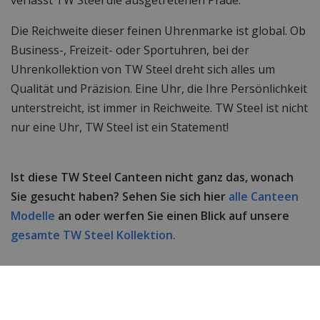
Die Reichweite dieser feinen Uhrenmarke ist global. Ob
Business-, Freizeit- oder Sportuhren, bei der
Uhrenkollektion von TW Steel dreht sich alles um
Qualität und Präzision. Eine Uhr, die Ihre Persönlichkeit
unterstreicht, ist immer in Reichweite. TW Steel ist nicht
nur eine Uhr, TW Steel ist ein Statement!
Ist diese TW Steel Canteen nicht ganz das, wonach
Sie gesucht haben? Sehen Sie sich hier
alle Canteen
Modelle
an oder werfen Sie einen Blick auf unsere
gesamte TW Steel Kollektion.
Technische Daten