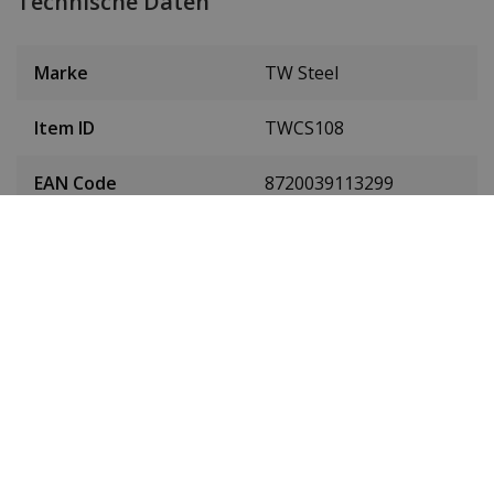
Technische Daten
Marke
TW Steel
Item ID
TWCS108
EAN Code
8720039113299
Herren oder Damen
Herrenuhr
Material des
Rostfreier Stahl
Gehäuses
Farbe des Gehäuses
Gold
Gehäusedurchmesser
45 mm
(ohne Krone)