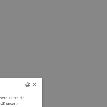
×
sern. Durch die
ENGLISH
mäß unserer
GERMAN