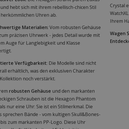
Crystal e
und hebt sich mit ihrem rebellisch-chicen Stil
WatchXL 
 herkömmlichen Uhren ab.
Ihrem H
hwertige Materialien
: Vom robusten Gehäuse
Wagen Si
 zum präzisen Uhrwerk - jedes Detail wurde mit
Entdecke
em Auge für Langlebigkeit und Klasse
rtigt.
itierte Verfügbarkeit
: Die Modelle sind nicht
all erhältlich, was den exklusiven Charakter
Kollektion noch verstärkt.
hrem
robusten Gehäuse
und den markanten
eckigen Schrauben ist die Hexagon Phantom
ls nur eine Uhr: Sie ist ein Stilmerkmal. Die
ls sprechen Bände - vom kultigen Skull&Bones-
 bis zum markanten PP-Logo. Diese Uhr