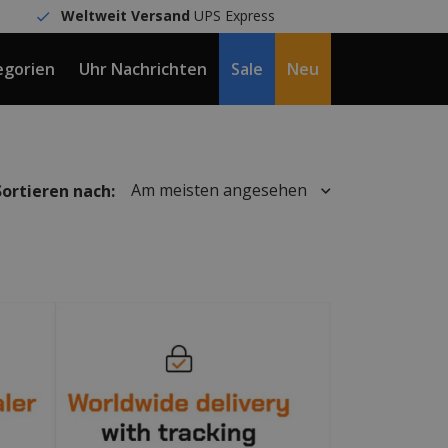
Weltweit Versand
UPS Express
egorien
Uhr Nachrichten
Sale
Neu
DE / €
Am meisten angesehen
Sortieren nach: