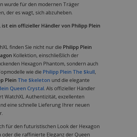
on wurde für den modernen Träger
n, der es wagt, sich abzuheben.
ist ein offizieller Händler von Philipp Plein
hXL finden Sie nicht nur die
Philipp Plein
xagon
Kollektion, einschließlich der
uckenden Hexagon Phantom, sondern auch
opmodelle wie die
Philipp Plein The $kull
,
pp Plein
The $keleton
und die elegante
Plein Queen Crystal
. Als offizieller Händler
rt WatchXL Authentizität, exzellenten
und eine schnelle Lieferung Ihrer neuen
r.
ich für den futuristischen Look der Hexagon
oder die raffinierte Eleganz der Queen