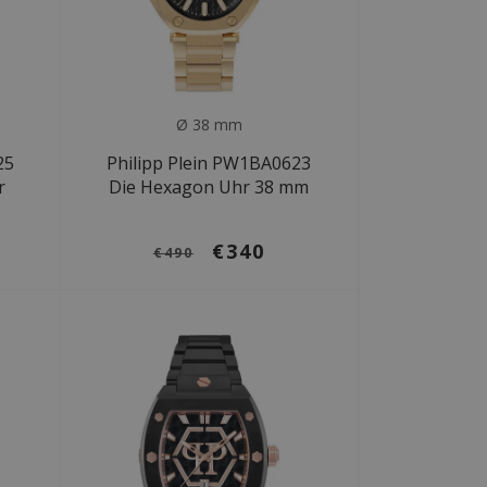
Ø 38 mm
25
Philipp Plein PW1BA0623
r
Die Hexagon Uhr 38 mm
€340
€490