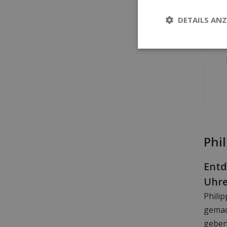
DETAILS ANZ
Phi
Entd
Uhre
Phili
gemach
geben