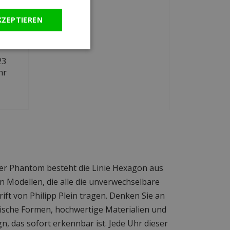
KZEPTIEREN
23
hr
r Phantom besteht die Linie Hexagon aus
 Modellen, die alle die unverwechselbare
ift von Philipp Plein tragen. Denken Sie an
sche Formen, hochwertige Materialien und
gn, das sofort erkennbar ist. Jede Uhr dieser