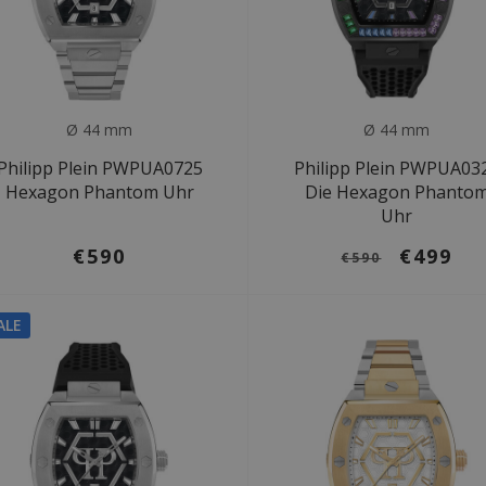
Ø 44 mm
Ø 44 mm
Philipp Plein PWPUA0725
Philipp Plein PWPUA03
Hexagon Phantom Uhr
Die Hexagon Phanto
Uhr
€590
€499
€590
ALE