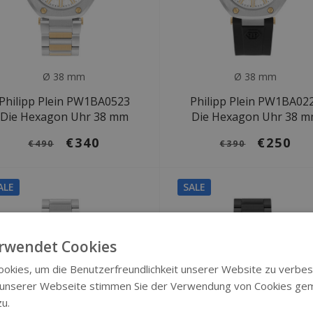
Ø 38 mm
Ø 38 mm
Philipp Plein PW1BA0523
Philipp Plein PW1BA02
Die Hexagon Uhr 38 mm
Die Hexagon Uhr 38 
€340
€250
€490
€390
ALE
SALE
rwendet Cookies
okies, um die Benutzerfreundlichkeit unserer Website zu verbes
 unserer Webseite stimmen Sie der Verwendung von Cookies ge
zu.
Weitere Informationen