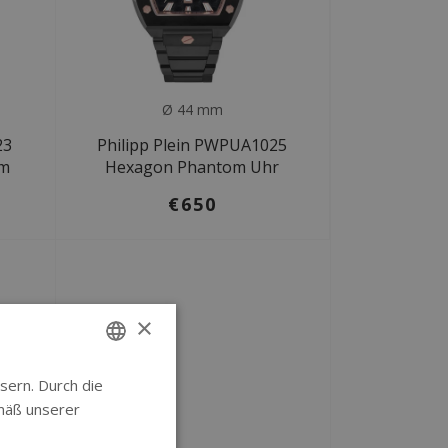
Ø 44 mm
23
Philipp Plein PWPUA1025
mm
Hexagon Phantom Uhr
€650
×
sern. Durch die
ENGLISH
mäß unserer
GERMAN