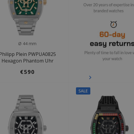
Ø 44 mm
Philipp Plein PWPUA0825
Hexagon Phantom Uhr
€590
SALE