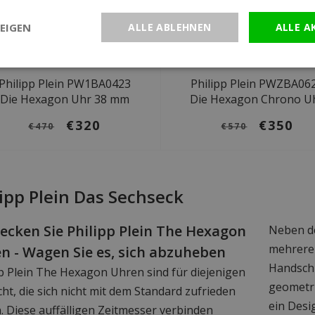
EIGEN
ALLE ABLEHNEN
ALLE A
Ø 38 mm
Ø 42 mm
Philipp Plein PW1BA0423
Philipp Plein PWZBA06
Die Hexagon Uhr 38 mm
Die Hexagon Chrono U
€320
€350
€470
€570
lipp Plein Das Sechseck
ecken Sie Philipp Plein The Hexagon
Neben de
mehreren
n - Wagen Sie es, sich abzuheben
Handschr
pp Plein The Hexagon Uhren sind für diejenigen
geometri
t, die sich nicht mit dem Standard zufrieden
ein Desi
. Diese auffälligen Zeitmesser verbinden