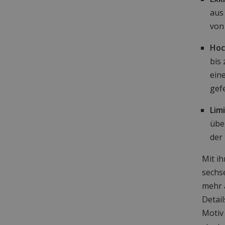
aus 
von
Hoc
bis
ein
gefe
Lim
über
der 
Mit i
sechs
mehr a
Detai
Motiv