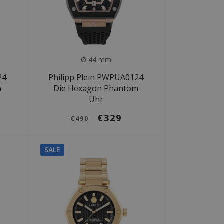
Ø 44 mm
24
Philipp Plein PWPUA0124
m
Die Hexagon Phantom
Uhr
€329
€490
SALE