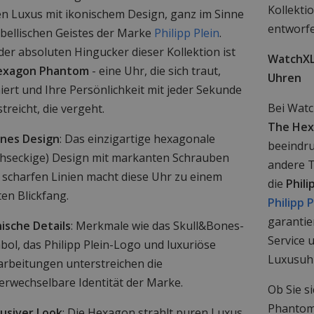
Kollekti
n Luxus mit ikonischem Design, ganz im Sinne
entworfe
ebellischen Geistes der Marke
Philipp Plein
.
der absoluten Hingucker dieser Kollektion ist
WatchXL 
exagon Phantom
- eine Uhr, die sich traut,
Uhren
ert und Ihre Persönlichkeit mit jeder Sekunde
Bei Watc
treicht, die vergeht.
The He
nes Design
: Das einzigartige hexagonale
beeindr
chseckige) Design mit markanten Schrauben
andere T
 scharfen Linien macht diese Uhr zu einem
die
Phili
ten Blickfang.
Philipp 
garantie
nische Details
: Merkmale wie das Skull&Bones-
Service 
bol, das Philipp Plein-Logo und luxuriöse
Luxusuh
arbeitungen unterstreichen die
erwechselbare Identität der Marke.
Ob Sie s
Phantom 
lusiver Look
: Die Hexagon strahlt puren Luxus