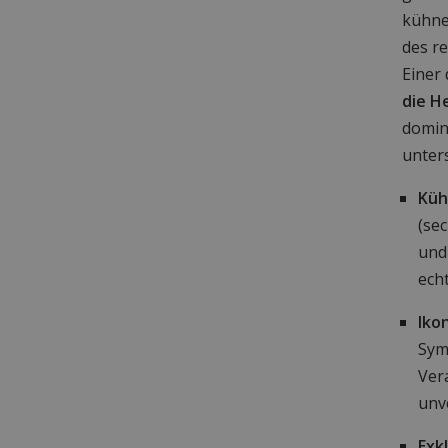
kühne
des r
Einer 
die H
domini
unters
Küh
(se
und
ech
Iko
Sym
Ver
unv
Exk