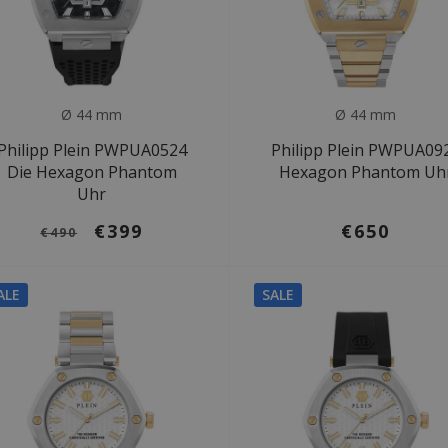
Ø 44 mm
Ø 44 mm
Philipp Plein PWPUA0524
Philipp Plein PWPUA09
Die Hexagon Phantom
Hexagon Phantom Uh
Uhr
€399
€650
€490
ALE
SALE