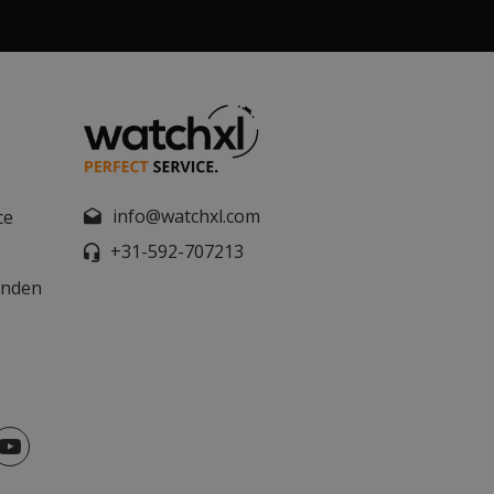
info@watchxl.com
ce
+31-592-707213
unden