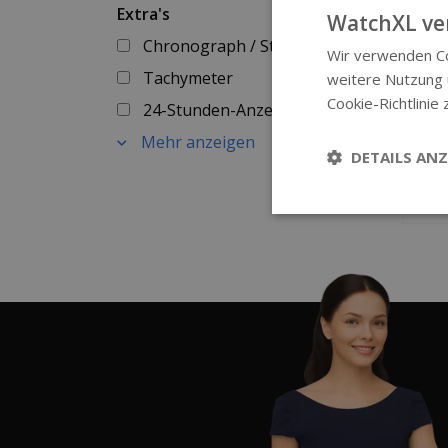
Extra's
WatchXL ve
Chronograph / Stoppuhr
Wir verwenden Co
Tachymeter
weitere Nutzung
Cookie-Richtlinie 
24-Stunden-Anzeige
Mehr anzeigen
DETAILS ANZ