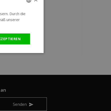
sern. Durch die
ENGLISH
mäß unserer
GERMAN
KZEPTIEREN
 an
Senden