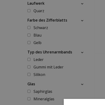
Laufwerk
Quarz
Farbe des Zifferblatts
Schwarz
Blau
Gelb
Typ des Uhrenarmbands
Leder
Gummi mit Leder
Silikon
Glas
Saphirglas
Mineralglas