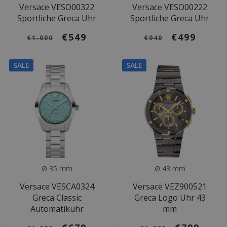
Versace VESO00322
Versace VESO00222
Sportliche Greca Uhr
Sportliche Greca Uhr
€549
€499
€1.000
€940
SALE
SALE
Ø 35 mm
Ø 43 mm
Versace VESCA0324
Versace VEZ900521
Greca Classic
Greca Logo Uhr 43
Automatikuhr
mm