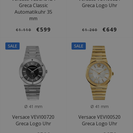
Greca Classic
Greca Logo Uhr
Automatikuhr 35
mm
€599
€649
€1.110
€1.260
SALE
SALE
Ø 41 mm
Ø 41 mm
Versace VEVI00720
Versace VEVI00520
Greca Logo Uhr
Greca Logo Uhr