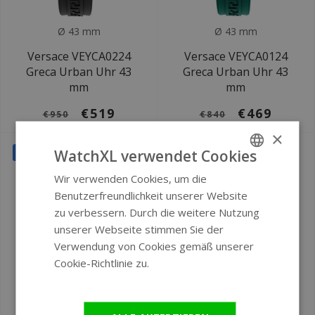
Ø 43 mm
Ø 43 mm
Versace VEYCA0224
Versace VEYCA0124
Greca Urban Uhr 43
Greca Urban Uhr 43
mm
mm
€519
€469
€950
€840
×
SALE
SALE
WatchXL verwendet Cookies
Wir verwenden Cookies, um die
ENGLISH
Benutzerfreundlichkeit unserer Website
GERMAN
zu verbessern. Durch die weitere Nutzung
unserer Webseite stimmen Sie der
Verwendung von Cookies gemäß unserer
Cookie-Richtlinie zu.
Weitere
Informationen
Ø 28 mm
Ø 28 mm