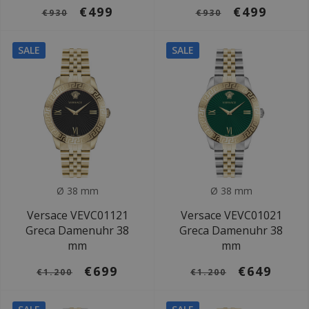
€499
€499
€930
€930
SALE
SALE
Ø 38 mm
Ø 38 mm
Versace VEVC01121
Versace VEVC01021
Greca Damenuhr 38
Greca Damenuhr 38
mm
mm
€699
€649
€1.200
€1.200