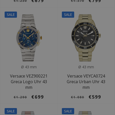
€679
€799
€1.230
€1.370
SALE
SALE
Ø 43 mm
Ø 43 mm
Versace VEZ900221
Versace VEYCA0724
Greca Logo Uhr 43
Greca Urban Uhr 43
mm
mm
€699
€599
€1.290
€1.080
SALE
SALE