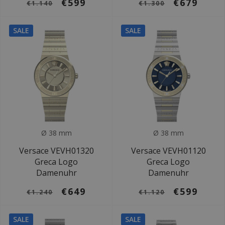
€599
€679
€1.140
€1.300
SALE
SALE
Ø 38 mm
Ø 38 mm
Versace VEVH01320
Versace VEVH01120
Greca Logo
Greca Logo
Damenuhr
Damenuhr
€649
€599
€1.240
€1.120
SALE
SALE