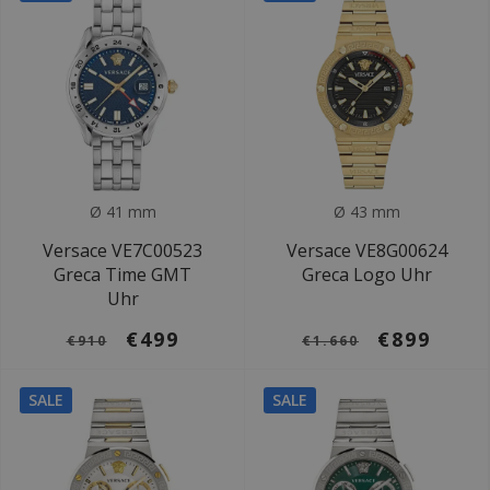
Ø 41 mm
Ø 43 mm
Versace VE7C00523
Versace VE8G00624
Greca Time GMT
Greca Logo Uhr
Uhr
€499
€899
€910
€1.660
SALE
SALE