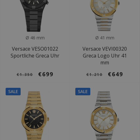
Ø 46 mm
Ø 41 mm
Versace VESO01022
Versace VEVI00320
Sportliche Greca Uhr
Greca Logo Uhr 41
mm
€699
€649
€1.350
€1.210
SALE
SALE