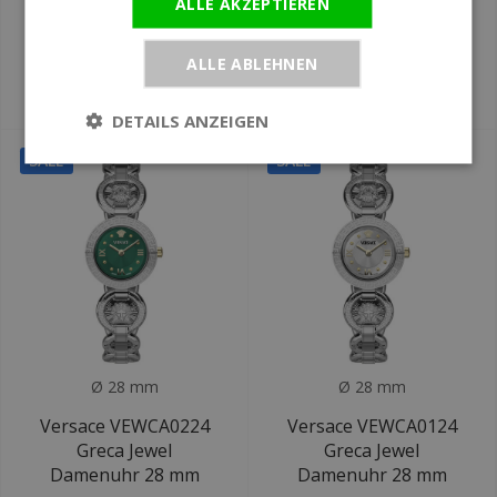
ALLE AKZEPTIEREN
Versace VEWCA0624
Versace VEWCA0324
Greca Jewel
Greca Jewel
Damenuhr 28 mm
Damenuhr 28 mm
ALLE ABLEHNEN
€589
€499
€1.060
€930
DETAILS ANZEIGEN
SALE
SALE
Ø 28 mm
Ø 28 mm
Versace VEWCA0224
Versace VEWCA0124
Greca Jewel
Greca Jewel
Damenuhr 28 mm
Damenuhr 28 mm