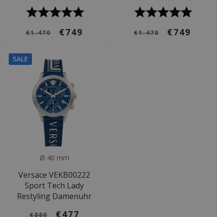
€749
€749
€1.470
€1.470
SALE
Ø 40 mm
Versace VEKB00222
Sport Tech Lady
Restyling Damenuhr
€477
€880