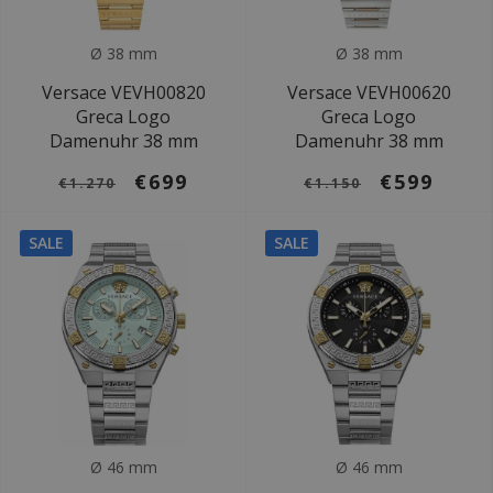
Ø 38 mm
Ø 38 mm
Versace VEVH00820
Versace VEVH00620
Greca Logo
Greca Logo
Damenuhr 38 mm
Damenuhr 38 mm
€699
€599
€1.270
€1.150
SALE
SALE
Ø 46 mm
Ø 46 mm