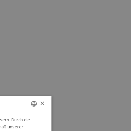
×
sern. Durch die
ENGLISH
mäß unserer
GERMAN