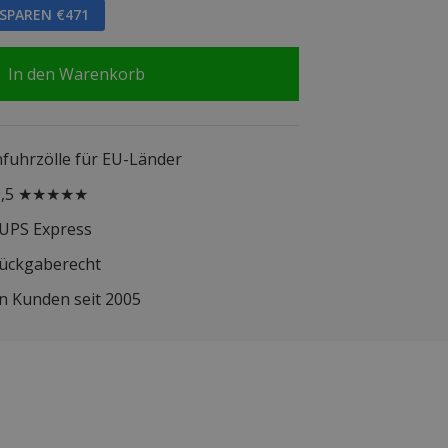
 SPAREN €471
In den Warenkorb
infuhrzölle für EU-Länder
 9,5 ★★★★★
 UPS Express
Rückgaberecht
n Kunden seit 2005