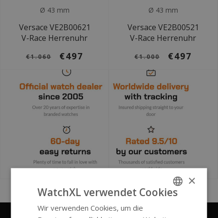
Ø 43 mm
Ø 43 mm
Versace VE2B00621
Versace VE2B00521
V-Race Herrenuhr
V-Race Herrenuhr
€497
€497
€1.060
€1.000
×
WatchXL verwendet Cookies
Wir verwenden Cookies, um die
ENGLISH