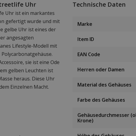
reetlife Uhr
Technische Daten
fe Uhr ist ein markantes
on gefertigt wurde und mit
Marke
se gelbe Uhr ist eines der
 der angesagten
Item ID
es Lifestyle-Modell mit
) Polycarbonatgehäuse.
EAN Code
Accessoire, sie ist eine Ode
Herren oder Damen
em gelben Leuchten ist
 Masse heraus. Diese Uhr
Material des Gehäuses
 dem Einzelnen Macht.
Farbe des Gehäuses
Gehäusedurchmesser (
Krone)
Höhe des Gehäuses