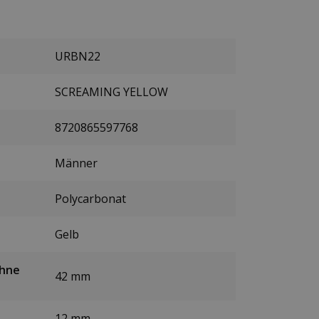
URBN22
SCREAMING YELLOW
8720865597768
Männer
Polycarbonat
Gelb
ohne
42 mm
12 mm