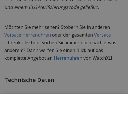
und einem CLG-Verifizierungscode geliefert.
Möchten Sie mehr sehen? Stöbern Sie in anderen
Versace Herrenuhren
oder der gesamten
Versace
Uhrenkollektion. Suchen Sie immer noch nach etwas
anderem? Dann werfen Sie einen Blick auf das
komplette Angebot an
Herrenuhren
von WatchXL!
Technische Daten
Marke
Versace
Item ID
29G79D009S079
EAN Code
7630030501371