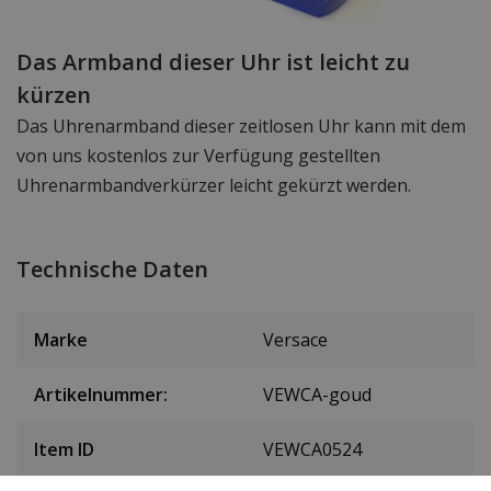
Das Armband dieser Uhr ist leicht zu
kürzen
Das Uhrenarmband dieser zeitlosen Uhr kann mit dem
von uns kostenlos zur Verfügung gestellten
Uhrenarmbandverkürzer leicht gekürzt werden.
Technische Daten
Marke
Versace
Artikelnummer:
VEWCA-goud
Item ID
VEWCA0524