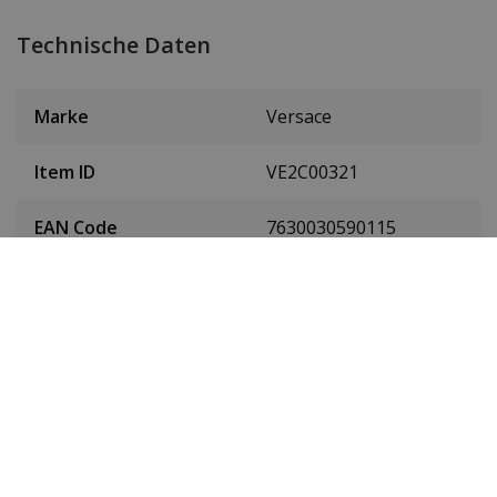
Technische Daten
Marke
Versace
Item ID
VE2C00321
EAN Code
7630030590115
Herren oder Damen
Herrenuhr
Material des
Rostfreier Stahl
Gehäuses
Farbe des Gehäuses
Silber
Gehäusedurchmesser
43 mm
(ohne Krone)