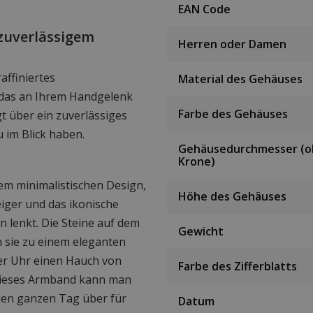
EAN Code
 zuverlässigem
Herren oder Damen
ffiniertes
Material des Gehäuses
 das an Ihrem Handgelenk
Farbe des Gehäuses
t über ein zuverlässiges
 im Blick haben.
Gehäusedurchmesser (
Krone)
inem minimalistischen Design,
Höhe des Gehäuses
iger und das ikonische
 lenkt. Die Steine auf dem
Gewicht
n sie zu einem eleganten
er Uhr einen Hauch von
Farbe des Zifferblatts
 Dieses Armband kann man
 den ganzen Tag über für
Datum