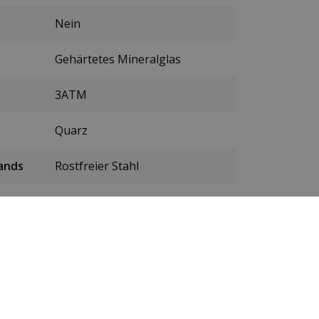
Nein
Gehärtetes Mineralglas
3ATM
Quarz
ands
Rostfreier Stahl
Gold
Schmetterlingsverschluss
Original Versus Versace Box +
Garantieheft