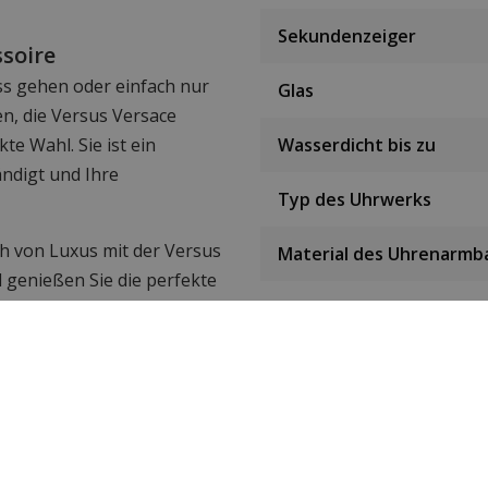
Sekundenzeiger
ssoire
ss gehen oder einfach nur
Glas
en, die Versus Versace
e Wahl. Sie ist ein
Wasserdicht bis zu
tändigt und Ihre
Typ des Uhrwerks
h von Luxus mit der Versus
Material des Uhrenarmb
genießen Sie die perfekte
Farbe des Armbands
rnem Stil.
L
Schließung
 Damen- und Herrenuhren
 Teil von Versace. Diese
Geschenkpackung
nd von zuverlässiger