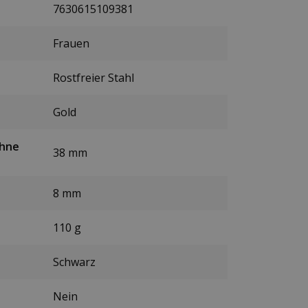
7630615109381
Frauen
Rostfreier Stahl
Gold
ohne
38 mm
8 mm
110 g
Schwarz
Nein