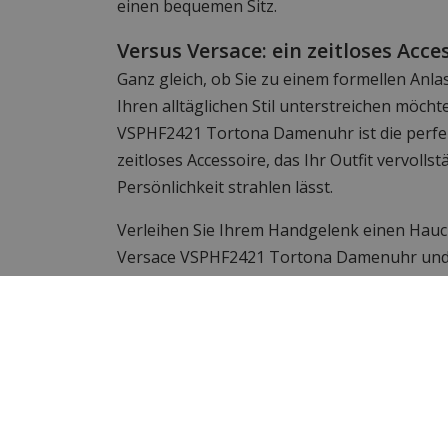
einen bequemen Sitz.
Versus Versace: ein zeitloses Acce
Ganz gleich, ob Sie zu einem formellen Anla
Ihren alltäglichen Stil unterstreichen möcht
VSPHF2421 Tortona Damenuhr ist die perfekt
zeitloses Accessoire, das Ihr Outfit vervolls
Persönlichkeit strahlen lässt.
Verleihen Sie Ihrem Handgelenk einen Hauc
Versace VSPHF2421 Tortona Damenuhr und 
Kombination aus zeitloser Eleganz und mode
Versus Versace Uhren bei WatchX
Unsere Versus Versace Kollektion umfasst
mit italienischem Design. Versus Versace ist
feinen Zeitmesser sind modern anzusehen u
Qualität.