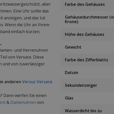
ritzwassergeschützt, aber
Farbe des Gehäuses
ehmen. Eine Uhr sollte das
Gehäusedurchmesser (
eit anzeigen, und das tut
Krone)
ks. Wenn die Uhr an Ihrem
mband einfach kürzen.
Höhe des Gehäuses
L
Gewicht
 Damen- und Herrenuhren
 Teil von Versace. Diese
Farbe des Zifferblatts
 und von zuverlässiger
Datum
die anderen
Versus Versace
Sekundenzeiger
? Dann werfen Sie einen
Glas
ent
&
Damenuhren
von
Wasserdicht bis zu