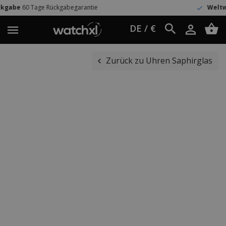
Rückgabegarantie
Weltweit Versand
UPS
DE / €
Zurück zu Uhren Saphirglas