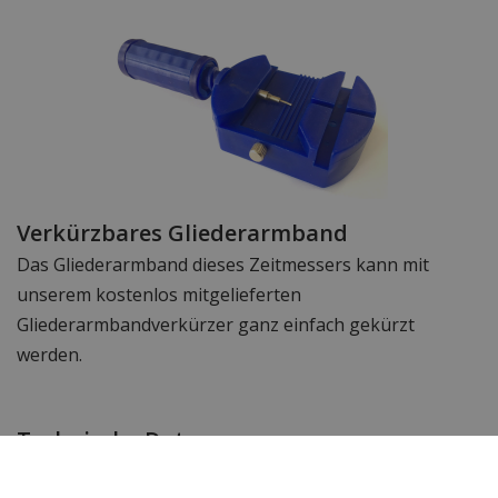
Verkürzbares Gliederarmband
Das Gliederarmband dieses Zeitmessers kann mit
unserem kostenlos mitgelieferten
Gliederarmbandverkürzer ganz einfach gekürzt
werden.
Technische Daten