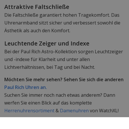
Attraktive Faltschließe
Die Faltschließe garantiert hohen Tragekomfort. Das
Uhrenarmband sitzt sicher und verbessert sowohl die
Ästhetik als auch den Komfort.
Leuchtende Zeiger und Indexe
Bei der Paul Rich Astro-Kollektion sorgen Leuchtzeiger
und -indexe für Klarheit und unter allen
Lichtverhältnissen, bei Tag und bei Nacht.
Möchten Sie mehr sehen? Sehen Sie sich die anderen
Paul Rich Uhren an.
Suchen Sie immer noch nach etwas anderem? Dann
werfen Sie einen Blick auf das komplette
Herrenuhrensortiment
&
Damenuhren
von WatchXL!