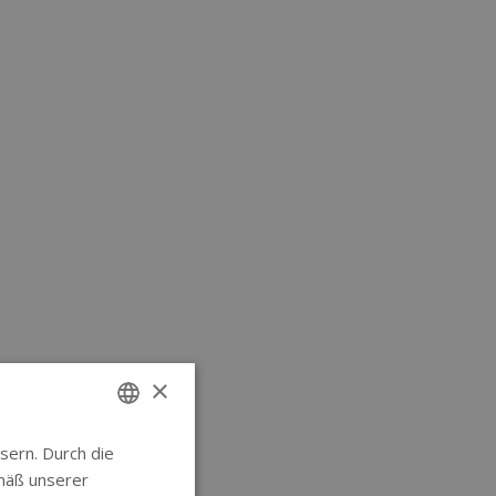
×
sern. Durch die
ENGLISH
mäß unserer
GERMAN