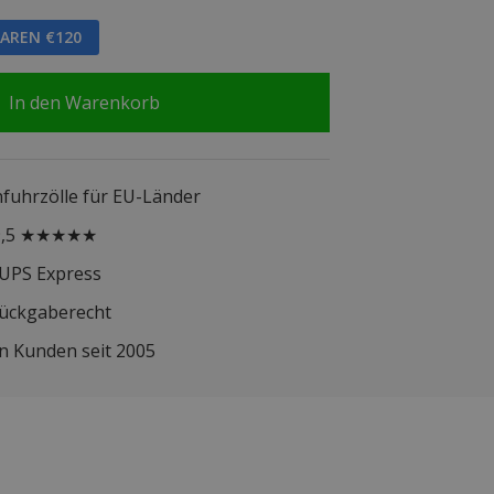
PAREN €120
In den Warenkorb
infuhrzölle für EU-Länder
 9,5 ★★★★★
 UPS Express
Rückgaberecht
n Kunden seit 2005