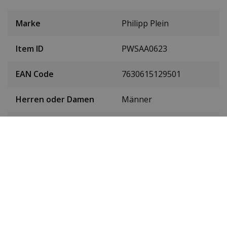
Marke
Philipp Plein
Item ID
PWSAA0623
EAN Code
7630615129501
Herren oder Damen
Männer
Material des
Rostfreier Stahl
Gehäuses
Farbe des Gehäuses
Roségold
Gehäusedurchmesser
44 mm
(ohne Krone)
Höhe des Gehäuses
10,3 mm