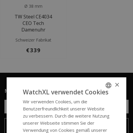
Ø 38 mm
TW Steel CE4034
CEO Tech
Damenuhr
Schweizer Fabrikat
€339
×
Melden Sie sich für unseren Newsletter an
WatchXL verwendet Cookies
Wir verwenden Cookies, um die
ENGLISH
Benutzerfreundlichkeit unserer Website
GERMAN
zu verbessern. Durch die weitere Nutzung
unserer Webseite stimmen Sie der
Senden
Verwendung von Cookies gemäß unserer