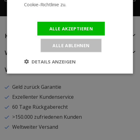
Cookie-Richtlinie zu.
Weitere
Informationen
ALLE AKZEPTIEREN
Kunden Service
ALLE ABLEHNEN
Wir sind WatchXL
DETAILS ANZEIGEN
Warum?
Geld zurück Garantie
Exzellenter Kundenservice
60 Tage Rückgaberecht
>150.000 zufriedenen Kunden
Weltweiter Versand