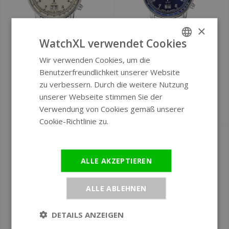
×
WatchXL verwendet Cookies
Ø 40 mm
Ø 40 mm
Wir verwenden Cookies, um die
ENGLISH
Zeppelin 8684-1 LZ
Zeppelin 8684-3 LZ
Benutzerfreundlichkeit unserer Website
GERMAN
127 Graf Zeppelin
127 Graf Zeppelin
zu verbessern. Durch die weitere Nutzung
Herrenuhr
Herrenuhr
unserer Webseite stimmen Sie der
Verwendung von Cookies gemäß unserer
€329
€329
Cookie-Richtlinie zu.
Weitere
Informationen
ALLE AKZEPTIEREN
ALLE ABLEHNEN
DETAILS ANZEIGEN